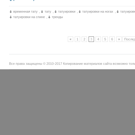
временная тату
,
тату
,
татуировки
,
татуировки на ногах
,
татуиров
татуировки на спине
,
тренды
«
1
2
3
4
5
6
»
Послед
Все права защищены © 2010-2017 Копирование материалов сайта возможно тольк