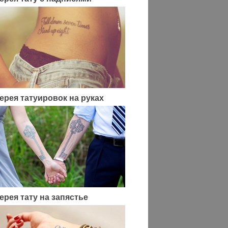
ерея татуировок на руках
ерея тату на запястье