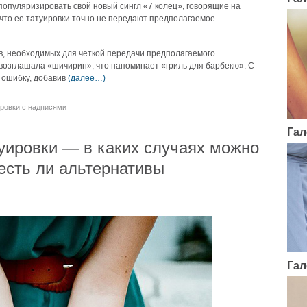
 популяризировать свой новый сингл «7 колец», говорящие на
 что ее татуировки точно не передают предполагаемое
в, необходимых для четкой передачи предполагаемого
овозглашала «шичирин», что напоминает «гриль для барбекю». С
 ошибку, добавив
(далее…)
ировки с надписями
Гал
уировки — в каких случаях можно
 есть ли альтернативы
Гал