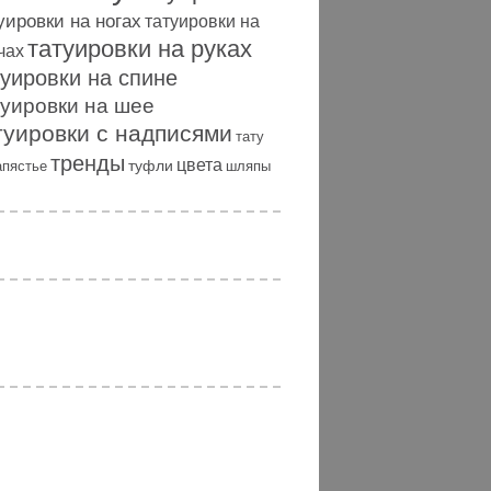
уировки на ногах
татуировки на
татуировки на руках
чах
туировки на спине
туировки на шее
туировки с надписями
тату
тренды
цвета
туфли
апястье
шляпы