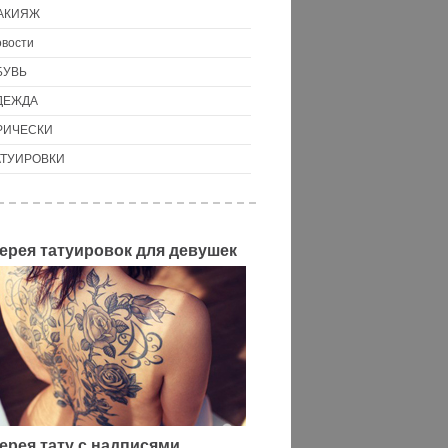
АКИЯЖ
вости
БУВЬ
ДЕЖДА
РИЧЕСКИ
АТУИРОВКИ
ерея татуировок для девушек
ерея тату с надписями