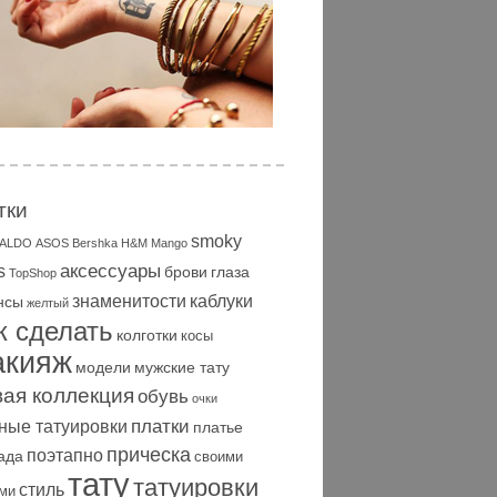
тки
smoky
ALDO
ASOS
Bershka
H&M
Mango
аксессуары
s
брови
глаза
TopShop
знаменитости
каблуки
нсы
желтый
к сделать
колготки
косы
акияж
модели
мужские тату
вая коллекция
обувь
очки
платки
ные татуировки
платье
прическа
поэтапно
ада
своими
тату
татуировки
стиль
ми