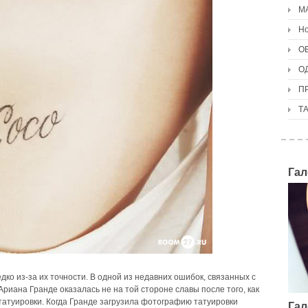
М
Но
О
О
П
Т
Гал
дко из-за их точности. В одной из недавних ошибок, связанных с
риана Гранде оказалась не на той стороне славы после того, как
татуировки. Когда Гранде загрузила фотографию татуировки
Гал