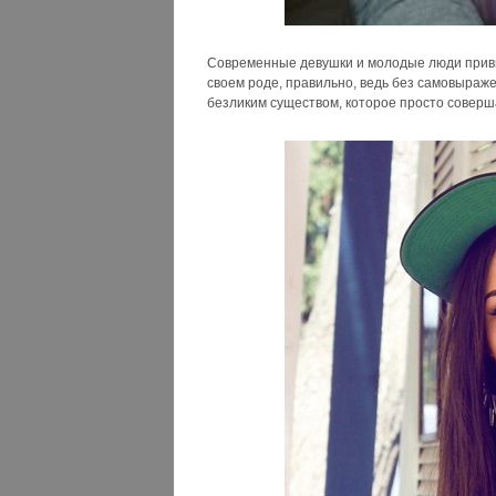
Современные девушки и молодые люди привыкл
своем роде, правильно, ведь без самовыраж
безликим существом, которое просто совершае