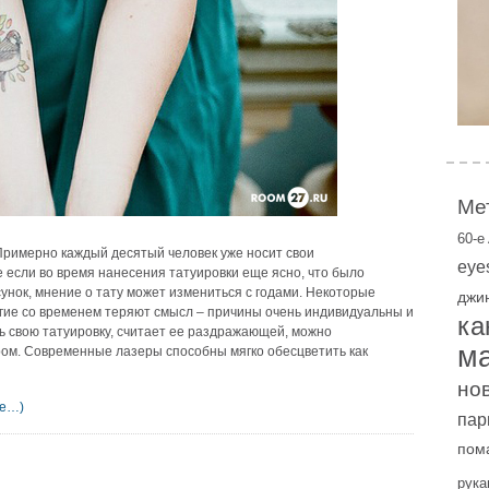
Ме
60-е
Примерно каждый десятый человек уже носит свои
eye
 если во время нанесения татуировки еще ясно, что было
нок, мнение о тату может измениться с годами. Некоторые
джи
ругие со временем теряют смысл – причины очень индивидуальны и
ка
ь свою татуировку, считает ее раздражающей, можно
м
ом. Современные лазеры способны мягко обесцветить как
но
ее…)
пар
пом
рука