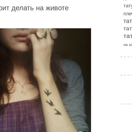
тат
оит делать на животе
пле
та
та
та
на з