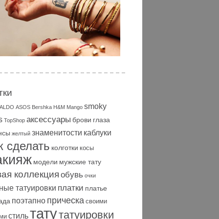
тки
smoky
ALDO
ASOS
Bershka
H&M
Mango
аксессуары
s
брови
глаза
TopShop
знаменитости
каблуки
нсы
желтый
к сделать
колготки
косы
акияж
модели
мужские тату
вая коллекция
обувь
очки
платки
ные татуировки
платье
прическа
поэтапно
ада
своими
тату
татуировки
стиль
ми