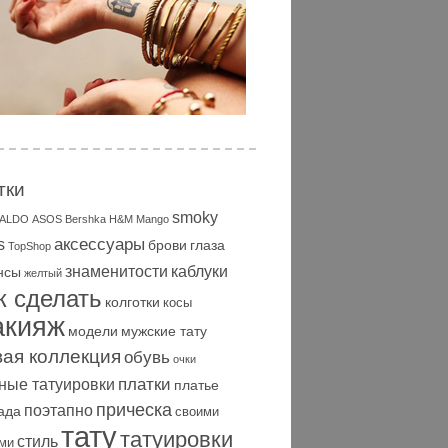
тки
smoky
ALDO
ASOS
Bershka
H&M
Mango
аксессуары
s
брови
глаза
TopShop
знаменитости
каблуки
нсы
желтый
к сделать
колготки
косы
акияж
модели
мужские тату
вая коллекция
обувь
очки
платки
ные татуировки
платье
прическа
поэтапно
ада
своими
тату
татуировки
стиль
ми