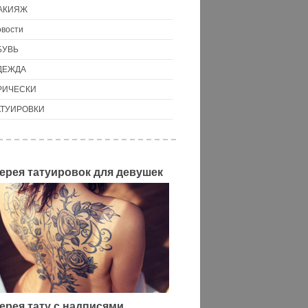
АКИЯЖ
вости
БУВЬ
ДЕЖДА
РИЧЕСКИ
АТУИРОВКИ
ерея татуировок для девушек
ерея тату с надписями