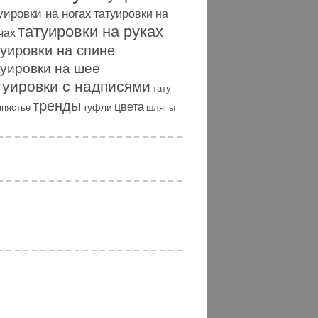
уировки на ногах
татуировки на
татуировки на руках
чах
туировки на спине
туировки на шее
туировки с надписями
тату
тренды
цвета
туфли
апястье
шляпы