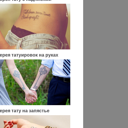
ерея татуировок на руках
ерея тату на запястье