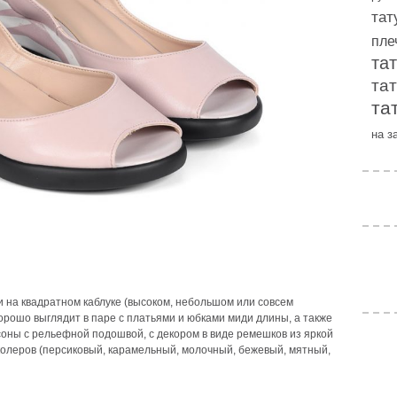
тат
пле
та
та
та
на з
и на квадратном каблуке (высоком, небольшом или совсем
хорошо выглядит в паре с платьями и юбками миди длины, а также
оны с рельефной подошвой, с декором в виде ремешков из яркой
колеров (персиковый, карамельный, молочный, бежевый, мятный,