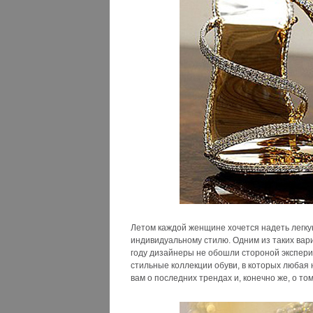
Летом каждой женщине хочется надеть легкую
индивидуальному стилю. Одним из таких вар
году дизайнеры не обошли стороной экспери
стильные коллекции обуви, в которых любая 
вам о последних трендах и, конечно же, о том