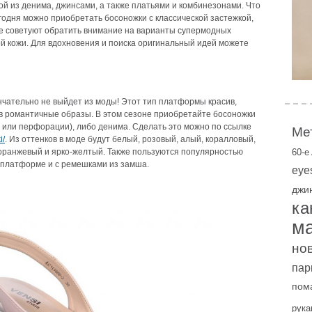
ой из денима, джинсами, а также платьями и комбинезонами.
Что
егодня можно приобретать босоножки с классической застежкой,
же советуют обратить внимание на варианты супермодных
й кожи. Для вдохновения и поиска оригинальный идей можете
нчательно не выйдет из моды! Этот тип платформы красив,
я в романтичные образы. В этом сезоне приобретайте босоножки
я или перфорации), либо денима. Сделать это можно по ссылке
Ме
i/
. Из оттенков в моде будут белый, розовый, алый, коралловый,
 оранжевый и ярко-желтый. Также пользуются популярностью
60-е
 платформе и с ремешками из замша.
eye
джи
ка
м
но
пар
пом
рука