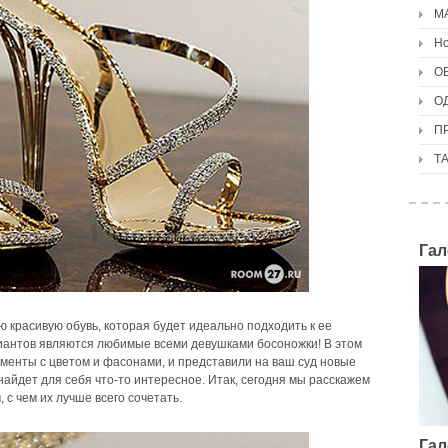
М
Но
О
О
П
Т
Гал
 красивую обувь, которая будет идеально подходить к ее
иантов являются любимые всеми девушками босоножки! В этом
менты с цветом и фасонами, и представили на ваш суд новые
найдет для себя что-то интересное. Итак, сегодня мы расскажем
, с чем их лучше всего сочетать.
Гал