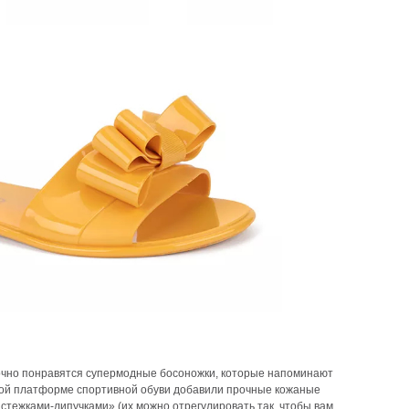
 точно понравятся супермодные босоножки, которые напоминают
ивной платформе спортивной обуви добавили прочные кожаные
тежками-липучками» (их можно отрегулировать так, чтобы вам