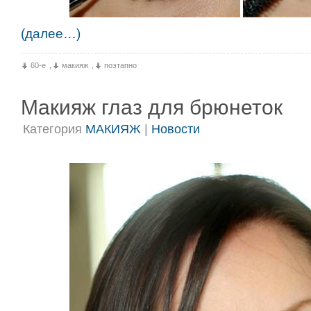
(далее…)
60-е
,
макияж
,
поэтапно
Макияж глаз для брюнеток
Категория
МАКИЯЖ
|
Новости