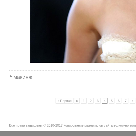
макияж
« Первая
«
1
2
3
4
5
6
7
»
Все права защищены © 2010-2017 Копирование материалов сайта возможно тольк