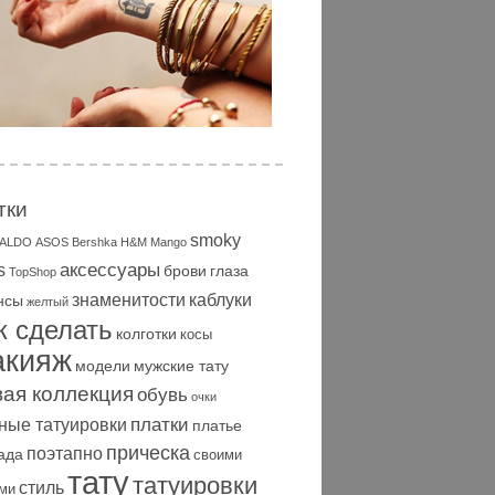
тки
smoky
ALDO
ASOS
Bershka
H&M
Mango
аксессуары
s
брови
глаза
TopShop
знаменитости
каблуки
нсы
желтый
к сделать
колготки
косы
акияж
модели
мужские тату
вая коллекция
обувь
очки
платки
ные татуировки
платье
прическа
поэтапно
ада
своими
тату
татуировки
стиль
ми