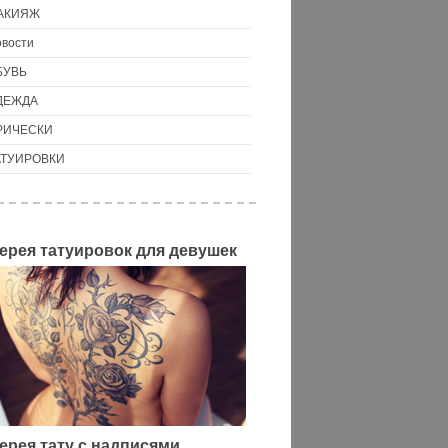
АКИЯЖ
вости
БУВЬ
ДЕЖДА
РИЧЕСКИ
АТУИРОВКИ
ерея татуировок для девушек
ерея тату с надписями