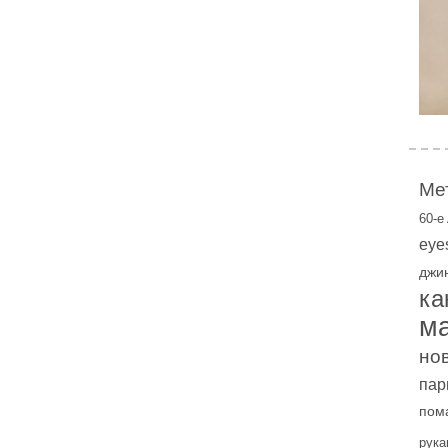
Ме
60-е
eye
джи
ка
м
но
пар
пом
рука