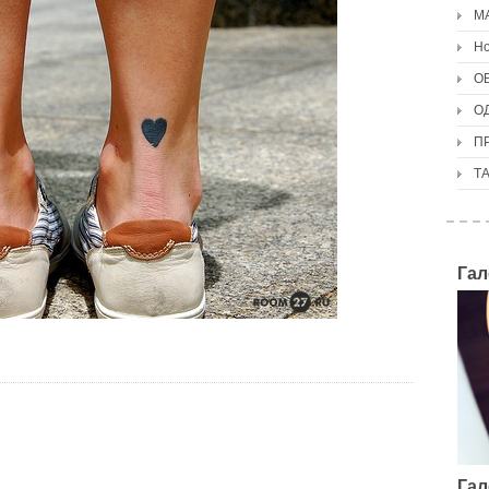
М
Но
О
О
П
Т
Гал
Гал