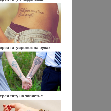
ерея татуировок на руках
ерея тату на запястье