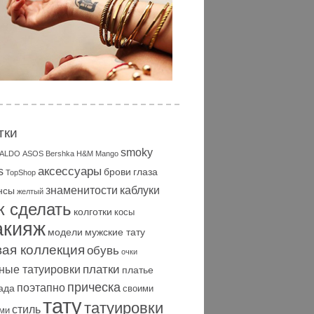
тки
smoky
ALDO
ASOS
Bershka
H&M
Mango
аксессуары
s
брови
глаза
TopShop
знаменитости
каблуки
нсы
желтый
к сделать
колготки
косы
акияж
модели
мужские тату
вая коллекция
обувь
очки
платки
ные татуировки
платье
прическа
поэтапно
ада
своими
тату
татуировки
стиль
ми