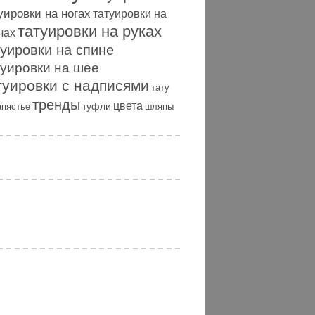
уировки на ногах
татуировки на
татуировки на руках
чах
туировки на спине
туировки на шее
туировки с надписями
тату
тренды
цвета
туфли
апястье
шляпы