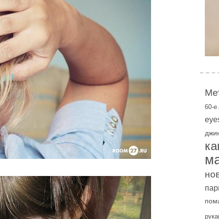
Ме
60-е
eye
джи
ка
м
но
пар
пом
рука