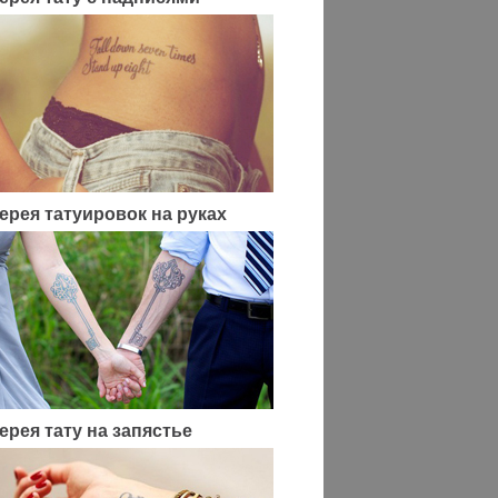
ерея татуировок на руках
ерея тату на запястье