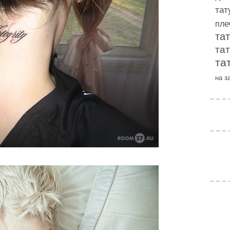
тат
пле
та
та
та
на з