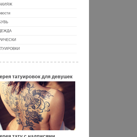
АКИЯЖ
вости
БУВЬ
ДЕЖДА
РИЧЕСКИ
АТУИРОВКИ
ерея татуировок для девушек
ерея тату с надписями