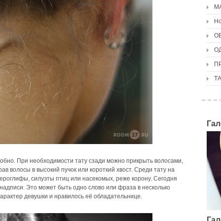
М
Но
О
О
П
Т
Гал
удобно. При необходимости тату сзади можно прикрыть волосами,
рав волосы в высокий пучок или короткий хвост.
Среди тату на
ероглифы, силуэты птиц или насекомых, реже корону. Сегодня
адписи. Это может быть одно слово или фраза в несколько
 характер девушки и нравилось её обладательнице.
Гал