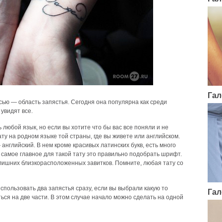
Гал
сью — область запястья. Сегодня она популярна как среди
 увидят все.
 любой язык, но если вы хотите что бы вас все поняли и не
у на родном языке той страны, где вы живете или английском.
нглийский. В нем кроме красивых латинских букв, есть много
 самое главное для такой тату это правильно подобрать шрифт.
лишних близкорасположенных завитков. Помните, любая тату со
спользовать два запястья сразу, если вы выбрали какую то
Гал
ься на две части. В этом случае начало можно сделать на одной