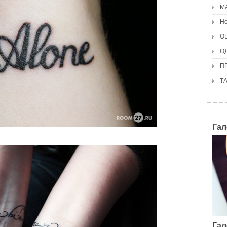
М
Но
О
О
П
Т
Гал
Гал