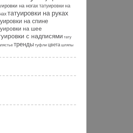
уировки на ногах
татуировки на
татуировки на руках
чах
туировки на спине
туировки на шее
туировки с надписями
тату
тренды
цвета
туфли
апястье
шляпы