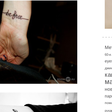
Ме
60-е
eye
джи
ка
м
но
пар
пом
рука