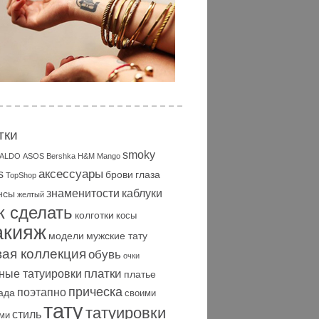
тки
smoky
ALDO
ASOS
Bershka
H&M
Mango
аксессуары
s
брови
глаза
TopShop
знаменитости
каблуки
нсы
желтый
к сделать
колготки
косы
акияж
модели
мужские тату
вая коллекция
обувь
очки
платки
ные татуировки
платье
прическа
поэтапно
ада
своими
тату
татуировки
стиль
ми