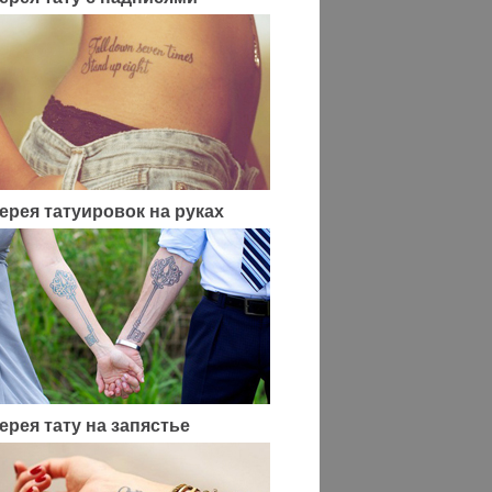
ерея татуировок на руках
ерея тату на запястье