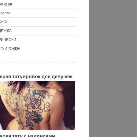
АКИЯЖ
вости
БУВЬ
ДЕЖДА
РИЧЕСКИ
АТУИРОВКИ
ерея татуировок для девушек
ерея тату с надписями