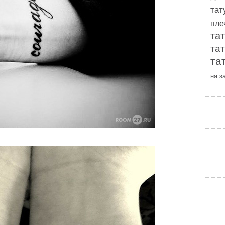
тат
пле
та
та
та
на з