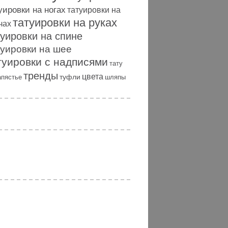
уировки на ногах
татуировки на
татуировки на руках
чах
туировки на спине
туировки на шее
туировки с надписями
тату
тренды
цвета
туфли
апястье
шляпы