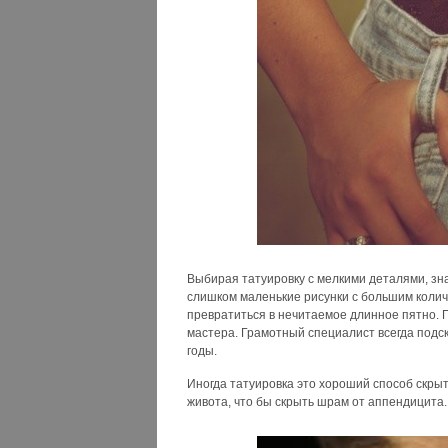
Выбирая татуировку с мелкими деталями, зна
слишком маленькие рисунки с большим количе
превратиться в нечитаемое длинное пятно. П
мастера. Грамотный специалист всегда подск
годы.
Иногда татуировка это хороший способ скрыт
живота, что бы скрыть шрам от аппендицита.