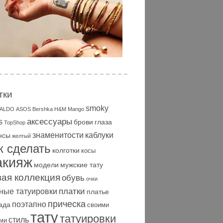
тки
smoky
ALDO
ASOS
Bershka
H&M
Mango
аксессуары
s
брови
глаза
TopShop
знаменитости
каблуки
нсы
желтый
к сделать
колготки
косы
акияж
модели
мужские тату
вая коллекция
обувь
очки
платки
ные татуировки
платье
прическа
поэтапно
ада
своими
тату
татуировки
стиль
ми