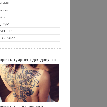
АКИЯЖ
вости
БУВЬ
ДЕЖДА
РИЧЕСКИ
АТУИРОВКИ
ерея татуировок для девушек
ерея тату с надписями