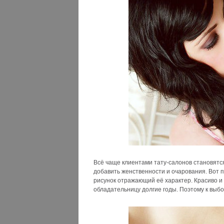
Всё чаще клиентами тату-салонов становятся
добавить женственности и очарования. Вот 
рисунок отражающий её характер. Красиво и
обладательницу долгие годы. Поэтому к выбо