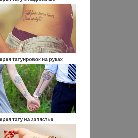
ерея татуировок на руках
ерея тату на запястье