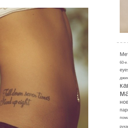
Ме
60-е
eye
джи
ка
м
но
пар
пом
рука