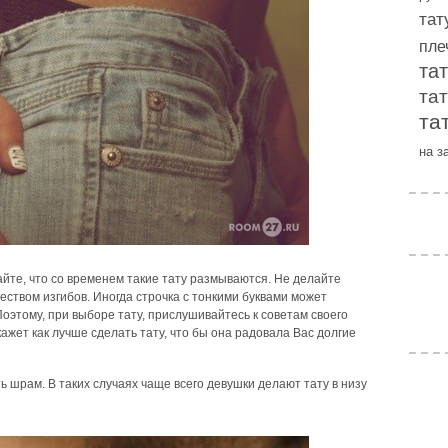
тат
пле
та
та
та
на з
йте, что со временем такие тату размываются. Не делайте
ством изгибов. Иногда строчка с тонкими буквами может
оэтому, при выборе тату, прислушивайтесь к советам своего
ажет как лучше сделать тату, что бы она радовала Вас долгие
ь шрам. В таких случаях чаще всего девушки делают тату в низу