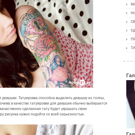
М
Но
О
О
П
Т
Гал
 девушки. Татуировка способна выделить девушку из толпы,
почему в качестве татуировки для девушек обычно выбирается
 качаственно сделанная тату будет украшать свою
ру рисунка нужно подойти со всей серьезностью.
Гал