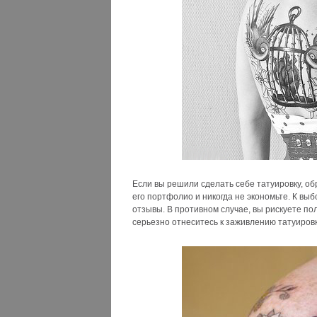
Если вы решили сделать себе татуировку, о
его портфолио и никогда не экономьте. К вы
отзывы. В противном случае, вы рискуете по
серьезно отнеситесь к заживлению татуировк