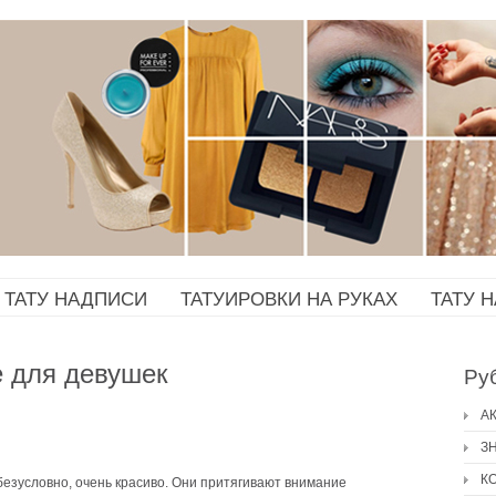
ТАТУ НАДПИСИ
ТАТУИРОВКИ НА РУКАХ
ТАТУ 
е для девушек
Ру
А
З
К
 безусловно, очень красиво. Они притягивают внимание