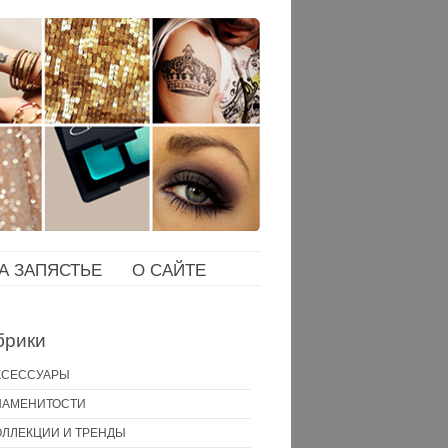
НА ЗАПЯСТЬЕ
О САЙТЕ
брики
КСЕССУАРЫ
НАМЕНИТОСТИ
ОЛЛЕКЦИИ И ТРЕНДЫ