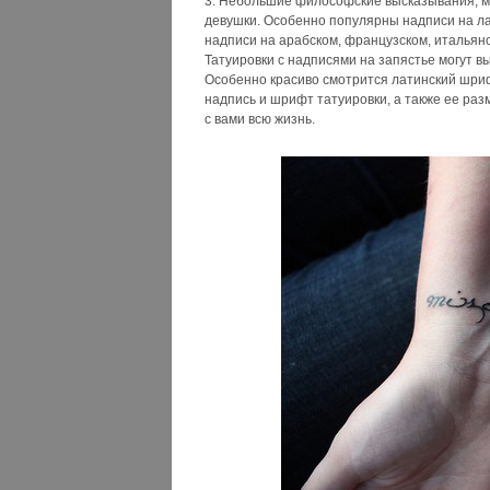
3. Небольшие философские высказывания, м
девушки. Особенно популярны надписи на лат
надписи на арабском, французском, итальянс
Татуировки с надписями на запястье могут 
Особенно красиво смотрится латинский шри
надпись и шрифт татуировки, а также ее раз
с вами всю жизнь.