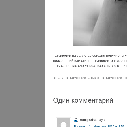
Татуировки на запястье сегодня популярны у
подходящий вам стиль татуировки, размер, 
тату салон, где смогут реализовать все ваши
тату
,
татуировки на руках
,
татуировки с 
Один комментарий
margarita
says:
Вторник, 12th Февраль 2013 at 9:51