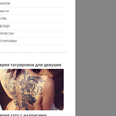
АКИЯЖ
вости
БУВЬ
ДЕЖДА
РИЧЕСКИ
АТУИРОВКИ
ерея татуировок для девушек
ерея тату с надписями