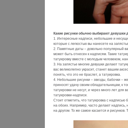
Какие рисунки обычно выбирают девушки д
1. Интересные надписи, небольшие и несущи
которые с легкостью вы нанесете на запястье
2. Памятные даты – довольно популярный вар
может быть отнесен к надписям. Такие татуи
татуировку вместе с молодым человеком, нан
3. На запястье многие девушки делают тату
вас великолепно украсит, станет вашим аксе
понять, что это не браслет, а татуировка.
4. Небольшие рисунки – звезды, бабочки – 
приносят удачу своим обладательницам, к то
татуировки не несут, и через много лет для 
татуировки-надписи.
Стоит отметить, что татуировка с надписью б
на обоих. Например, часто делают надпись, 
на другом. То же самое касается и рисунков.