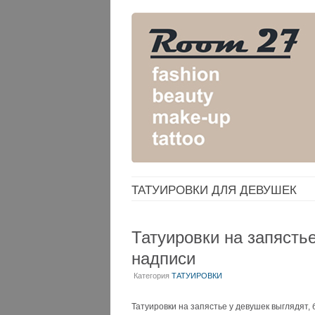
ТАТУИРОВКИ ДЛЯ ДЕВУШЕК
Татуировки на запясть
надписи
Категория
ТАТУИРОВКИ
Татуировки на запястье у девушек выглядят,