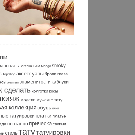
тки
smoky
ALDO
ASOS
Bershka
H&M
Mango
аксессуары
s
брови
глаза
TopShop
знаменитости
каблуки
нсы
желтый
к сделать
колготки
косы
акияж
модели
мужские тату
вая коллекция
обувь
очки
платки
ные татуировки
платье
прическа
поэтапно
ада
своими
тату
татуировки
стиль
ми