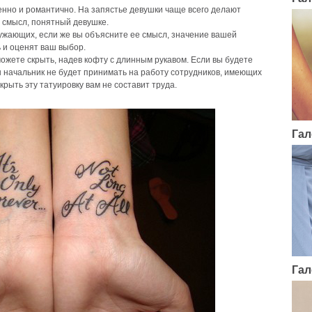
енно и романтично. На запястье девушки чаще всего делают
 смысл, понятный девушке.
ружающих, если же вы объясните ее смысл, значение вашей
ь и оценят ваш выбор.
можете скрыть, надев кофту с длинным рукавом. Если вы будете
ш начальник не будет принимать на работу сотрудников, имеющих
крыть эту татуировку вам не составит труда.
Гал
Гал