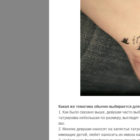
Какая же тематика обычно выбирается для
1. Как было сказано выше, девушки часто вы
татуировка небольшая по размеру, выглядит 
вас.
2. Многие девушки наносят на запястье тату
имеющие детей, любят наносить их имена на 