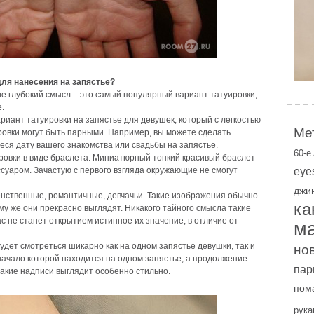
ля нанесения на запястье?
е глубокий смысл – это самый популярный вариант татуировки,
.
иант татуировки на запястье для девушек, который с легкостью
Ме
ровки могут быть парными. Например, вы можете сделать
еся дату вашего знакомства или свадьбы на запястье.
60-е
ировки в виде браслета. Миниатюрный тонкий красивый браслет
ссуаром. Зачастую с первого взгляда окружающие не смогут
eye
джи
женственные, романтичные, девчачьи. Такие изображения обычно
ка
му же они прекрасно выглядят. Никакого тайного смысла такие
вас не станет открытием истинное их значение, в отличие от
м
удет смотреться шикарно как на одном запястье девушки, так и
но
начало которой находится на одном запястье, а продолжение –
пар
 Такие надписи выглядит особенно стильно.
пом
рука