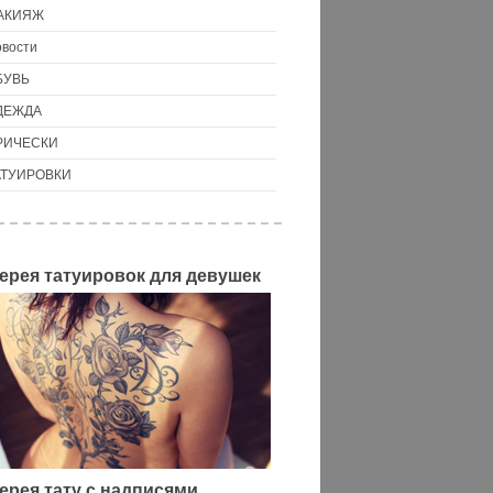
АКИЯЖ
вости
БУВЬ
ДЕЖДА
РИЧЕСКИ
АТУИРОВКИ
ерея татуировок для девушек
ерея тату с надписями